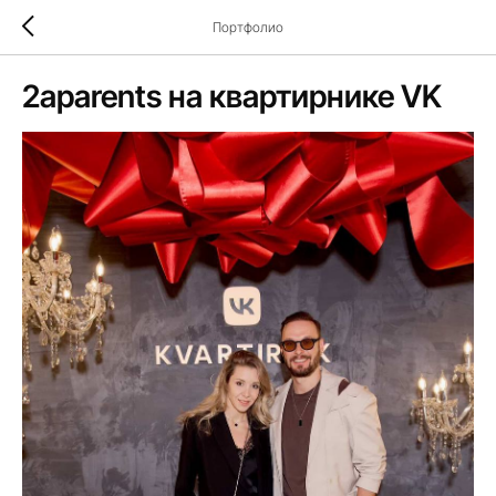
Портфолио
2aparents на квартирнике VK